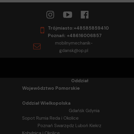
Trójmiasto:+48585859410
Poznań: +48616006857
mobilnymechanik-
gdansk@op.pl
Oddział
Województwo Pomorskie
Oddział Wielkopolska
Gdańśk Gdynia
Sopot Rumia Reda i Okolice
Poznań Swarzędz Luboń Kiekrz
Kobylnica i Okolice