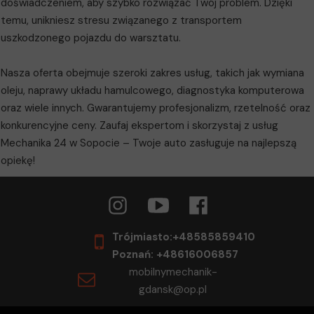
doświadczeniem, aby szybko rozwiązać Twój problem. Dzięki
temu, unikniesz stresu związanego z transportem
uszkodzonego pojazdu do warsztatu.
Nasza oferta obejmuje szeroki zakres usług, takich jak wymiana
oleju, naprawy układu hamulcowego, diagnostyka komputerowa
oraz wiele innych. Gwarantujemy profesjonalizm, rzetelność oraz
konkurencyjne ceny. Zaufaj ekspertom i skorzystaj z usług
Mechanika 24 w Sopocie – Twoje auto zasługuje na najlepszą
opiekę!
Trójmiasto:+48585859410
Poznań: +48616006857
mobilnymechanik-
gdansk@op.pl