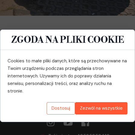
ZGODA NA PLIKI COOKIE
Mobilny Mechanik Elektryk Samochodowy oferuje
profesjonalne naprawy z dojazdem 24h w Gdańsku,
Gdyni, Sopocie, Poznaniu i Warszawie. Dzięki
Cookies to małe pliki danych, które są przechowywane na
doświadczeniu i nowoczesnemu wyposażeniu,
Twoim urządzeniu podczas przeglądania stron
zapewniamy szybką diagnozę oraz skuteczną naprawę
internetowych. Używamy ich do poprawy działania
usterek elektrycznych i mechanicznych. Nasza usługa to
serwisu, personalizacji treści, oraz analizy ruchu na
wygoda i oszczędność czasu – naprawimy Twój pojazd
stronie.
tam, gdzie go potrzebujesz. Skontaktuj się z nami już dziś!
Dostosuj
Zezwól na wszystkie